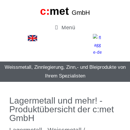
c:
met
GmbH
Menü
Weissmetall, Zinnlegierung, Zinn,- und Bleiprodukte von
Ihrem Spezialisten
Lagermetall und mehr! -
Produktübersicht der c:met
GmbH
Lagermetall - Weissmetall /