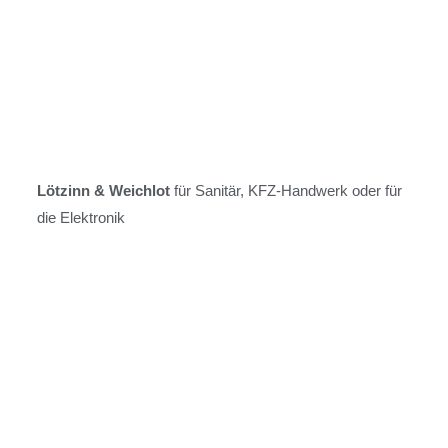
Löt­zinn & Wei­ch­lo­t
für Sa­ni­tär, KFZ-Hand­werk oder für
die Elek­tro­nik