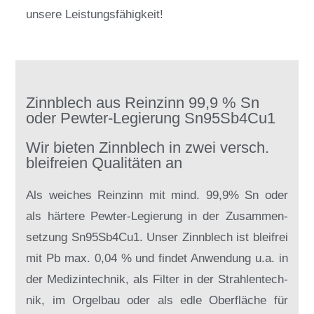
un­se­re Leis­tungs­fä­hig­keit!
Zinnblech aus Reinzinn 99,9 % Sn
oder Pewter-Legierung Sn95Sb4Cu1
Wir bieten Zinnblech in zwei versch.
bleifreien Qualitäten an
Als wei­ches Rein­zinn mit mind. 99,9% Sn oder
als här­te­re Pew­ter-Le­gie­rung in der Zu­sam­men­
set­zung Sn95S­b4­Cu1. Un­ser Zinn­blech ist blei­frei
mit Pb max. 0,04 % und fin­det An­wen­dung u.a. in
der Me­di­zin­tech­nik, als Fil­ter in der Strah­len­tech­
nik, im Or­gel­bau oder als ed­le Ober­flä­che für