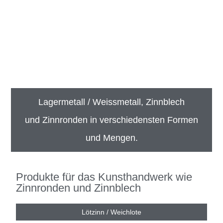
La­ger­me­tall / Weiss­me­tall, Zinn­blech
und Zinn­ron­den in ver­schie­dens­ten For­men
und Men­gen.
Produkte für das Kunsthandwerk wie
Zinnronden und Zinnblech
Lötzinn / Weichlote