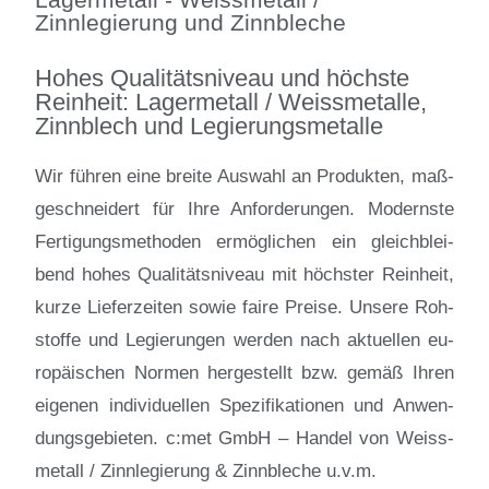
Zinnlegierung und Zinnbleche
Hohes Qualitätsniveau und höchste
Reinheit: Lagermetall / Weissmetalle,
Zinnblech und Legierungsmetalle
Wir füh­ren ei­ne brei­te Aus­wahl an Pro­duk­ten, ma­ß­
ge­schnei­dert für Ih­re An­for­de­run­gen. Mo­derns­te
Fer­ti­gungs­me­tho­den er­mög­li­chen ein gleich­blei­
bend ho­hes Qua­li­täts­ni­veau mit höchs­ter Rein­heit,
kur­ze Lie­fer­zei­ten so­wie fai­re Prei­se. Un­se­re Roh­
stof­fe und Le­gie­run­gen wer­den nach ak­tu­el­len eu­
ro­päi­schen Nor­men her­ge­stellt bzw. ge­mäß Ih­ren
ei­ge­nen in­di­vi­du­el­len Spe­zi­fi­ka­tio­nen und An­wen­
dungs­ge­bie­ten. c:met GmbH – Han­del von Weiss­
me­tall / Zinn­le­gie­rung & Zinn­ble­che u.v.m.