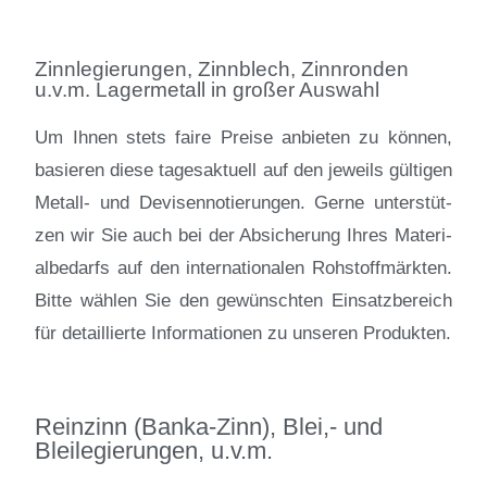
Zinnlegierungen, Zinnblech, Zinnronden
u.v.m. Lagermetall in großer Auswahl
Um Ih­nen stets fai­re Prei­se an­bie­ten zu kön­nen,
ba­sie­ren die­se ta­ges­ak­tu­ell auf den je­weils gül­ti­gen
Me­tall- und De­vi­sen­no­tie­run­gen. Ger­ne un­ter­stüt­
zen wir Sie auch bei der Ab­si­che­rung Ih­res Ma­te­ri­
al­be­darfs auf den in­ter­na­tio­na­len Roh­stoff­märk­ten.
Bit­te wäh­len Sie den ge­wünsch­ten Ein­satz­be­reich
für de­tail­lier­te In­for­ma­tio­nen zu un­se­ren Pro­duk­ten.
Reinzinn (Banka-Zinn), Blei,- und
Bleilegierungen, u.v.m.