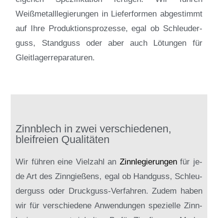
Weißmetalllegierungen in Lieferformen abgestimmt
auf Ihre Pro­duk­tions­pro­zesse, egal ob Schleu­der­
guss, Standguss oder aber auch Lötungen für
Gleitlagerreparaturen.
Zinnblech in zwei verschiedenen,
bleifreien Qualitäten
Wir füh­ren ei­ne Viel­zahl an
Zinn­le­gie­run­gen
für je­
de Art des Zinn­gie­ßens, egal ob Hand­guss, Schleu­
der­guss oder Druck­guss-Ver­fah­ren. Zu­dem ha­ben
wir für ver­schie­de­ne An­wen­dun­gen spe­zi­el­le Zinn­