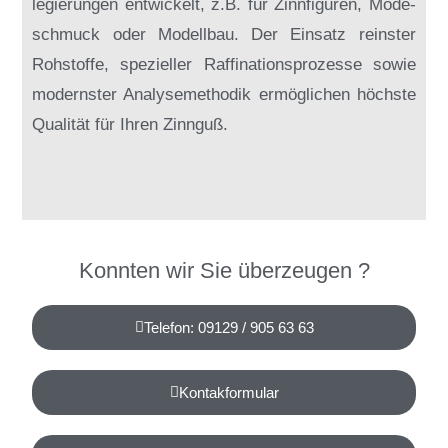
le­gie­run­gen ent­wi­ckelt, z.B. für Zinn­fi­gu­ren, Mo­de­
schmuck oder Mo­dell­bau. Der Ein­satz reins­ter
Roh­stof­fe, spe­zi­el­ler Raf­fi­na­ti­ons­pro­zes­se so­wie
mo­derns­ter Ana­ly­se­me­tho­dik er­mög­li­chen höchs­te
Qua­li­tät für Ih­ren Zinn­guß.
Konnten wir Sie überzeugen ?
Telefon: 09129 / 905 63 63
Kontakformular