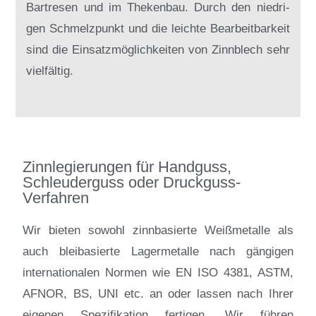
Bar­t­re­sen und im The­ken­bau. Durch den nied­ri­
gen Schmelz­punkt und die leich­te Be­ar­beit­bar­keit
sind die
Ein­satz­mög­lich­kei­ten von
Zinn­blech
sehr
viel­fäl­tig.
Zinnlegierungen für Handguss,
Schleuderguss oder Druckguss-
Verfahren
Wir bieten sowohl zinnbasierte Weißmetalle als
auch bleibasierte Lagermetalle nach gängigen
internationalen Normen wie EN ISO 4381, ASTM,
AFNOR, BS, UNI etc. an oder lassen nach Ihrer
eigenen Spezifikation fertigen. Wir führen