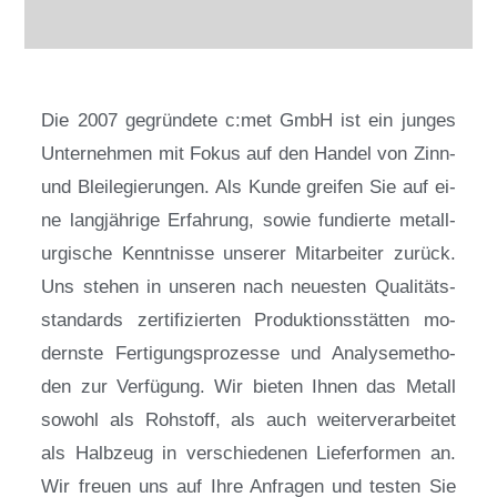
Die 2007 ge­grün­de­te c:met GmbH ist ein jun­ges
Un­ter­neh­men mit Fo­kus auf den Han­del von Zinn-
und Blei­le­gie­run­gen. Als Kun­de grei­fen Sie auf ei­
ne lang­jäh­ri­ge Er­fah­rung, so­wie fun­dier­te me­tall­
ur­gi­sche Kennt­nis­se un­se­rer Mit­ar­bei­ter zu­rück.
Uns ste­hen in un­se­ren nach neu­es­ten Qua­li­täts­
stan­dards zer­ti­fi­zier­ten Pro­duk­ti­ons­stät­ten mo­
derns­te Fer­ti­gungs­pro­zes­se und Ana­ly­se­me­tho­
den zur Ver­fü­gung. Wir bie­ten Ih­nen das Me­tall
so­wohl als Roh­stoff, als auch wei­ter­ver­ar­bei­tet
als Halb­zeug in ver­schie­de­nen Lie­fer­for­men an.
Wir freu­en uns auf Ih­re An­fra­gen und tes­ten Sie